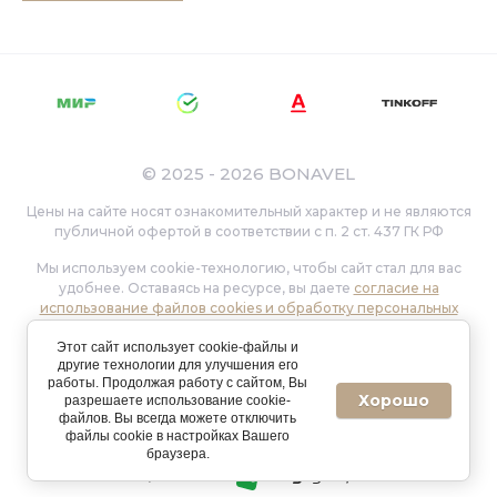
© 2025 - 2026 BONAVEL
Цены на сайте носят ознакомительный характер и не являются
публичной офертой в соответствии с п. 2 ст. 437 ГК РФ
Мы используем cookie-технологию, чтобы сайт стал для вас
удобнее. Оставаясь на ресурсе, вы даете
согласие на
использование файлов cookies и обработку персональных
данных
. Чтобы узнать подробности вы можете пройти по
Этот сайт использует cookie-файлы и
указанной ссылке, а также ознакомиться с
Политикой
другие технологии для улучшения его
обработки персональных данных
.
работы. Продолжая работу с сайтом, Вы
Хорошо
разрешаете использование cookie-
Verification: 36bf982451c76bff
файлов. Вы всегда можете отключить
файлы cookie в настройках Вашего
браузера.